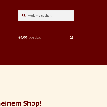
Suche
Suchen
nach:
€
0,00
0 Artikel
meinem Shop!