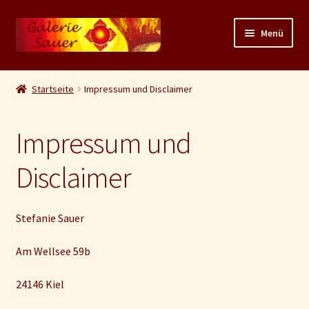
Zur
Zum
Menü
Navigation
Inhalt
springen
springen
Unterm
Shop
auskla
Startseite
Impressum und Disclaimer
Warenkorb
Impressum und
Kasse
Disclaimer
AGB/Widerruf
Versand
Stefanie Sauer
Am Wellsee 59b
Zahlungsarten
24146 Kiel
Datenschutz