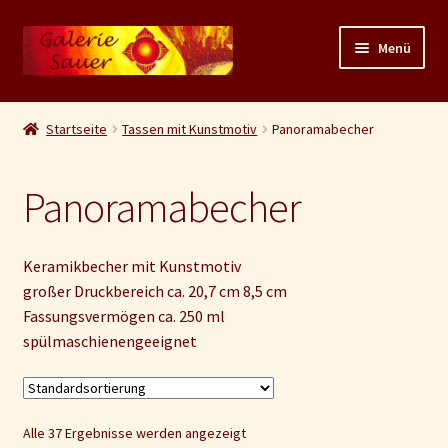
Zur
Zum
Menü
Navigation
Inhalt
springen
springen
Unterm
Shop
auskla
Startseite
Tassen mit Kunstmotiv
Panoramabecher
Unterm
Originalgemälde
auskla
Panoramabecher
Unterm
Kunstdrucke
auskla
Unterm
Tassen mit Kunstmotiv
Keramikbecher mit Kunstmotiv
auskla
großer Druckbereich ca. 20,7 cm 8,5 cm
Keramikbecher
Fassungsvermögen ca. 250 ml
spülmaschienengeeignet
Panoramabecher
XXL Becher
Alle 37 Ergebnisse werden angezeigt