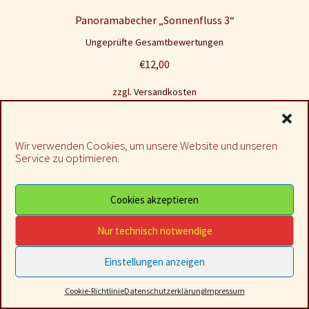
Panoramabecher „Sonnenfluss 3“
Ungeprüfte Gesamtbewertungen
€
12,00
zzgl.
Versandkosten
Lieferzeit: 2 - 5 Werktage
In den Warenkorb
Wir verwenden Cookies, um unsere Website und unseren
Service zu optimieren.
Cookies akzeptieren
Nur technisch notwendige
Panoramabecher „Sonnentanz“
Einstellungen anzeigen
Bewertet mit
Ungeprüfte Gesamtbewertungen
0
5.00
von 5
Cookie-Richtlinie
Datenschutzerklärung
Impressum
Suche
Suchen
€
12,00