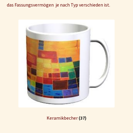
das Fassungsvermögen je nach Typ verschieden ist.
Unterm
Zubehör
auskla
Warenkorb
Kasse
AGB/Widerruf
Versand
Zahlungsarten
Datenschutz
Impressum und Disclaimer
Keramikbecher
(37)