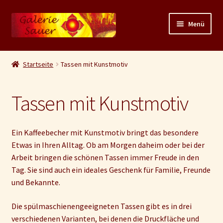
Zur
Zum
Menü
Navigation
Inhalt
springen
springen
Unterm
Shop
auskla
Startseite
Tassen mit Kunstmotiv
Unterm
Originalgemälde
auskla
Tassen mit Kunstmotiv
Unterm
Kunstdrucke
auskla
Unterm
Tassen mit Kunstmotiv
Ein Kaffeebecher mit Kunstmotiv bringt das besondere
auskla
Etwas in Ihren Alltag. Ob am Morgen daheim oder bei der
Taschen mit Kunstmotiv
Arbeit bringen die schönen Tassen immer Freude in den
Tag. Sie sind auch ein ideales Geschenk für Familie, Freunde
Unterm
Nützliches
und Bekannte.
auskla
Unterm
Die spülmaschienengeeigneten Tassen gibt es in drei
Karten
auskla
verschiedenen Varianten, bei denen die Druckfläche und