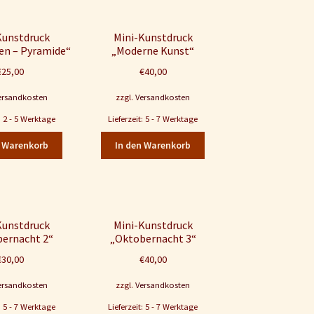
Kunstdruck
Mini-Kunstdruck
en – Pyramide“
„Moderne Kunst“
€
25,00
€
40,00
ersandkosten
zzgl.
Versandkosten
t: 2 - 5 Werktage
Lieferzeit: 5 - 7 Werktage
n Warenkorb
In den Warenkorb
Kunstdruck
Mini-Kunstdruck
ernacht 2“
„Oktobernacht 3“
€
30,00
€
40,00
ersandkosten
zzgl.
Versandkosten
t: 5 - 7 Werktage
Lieferzeit: 5 - 7 Werktage