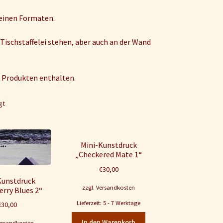
leinen Formaten.
 Tischstaffelei stehen, aber auch an der Wand
en Produkten enthalten.
gt
Mini-Kunstdruck
„Checkered Mate 1“
€
30,00
Kunstdruck
zzgl.
Versandkosten
erry Blues 2“
Lieferzeit: 5 - 7 Werktage
€
30,00
In den Warenkorb
ersandkosten