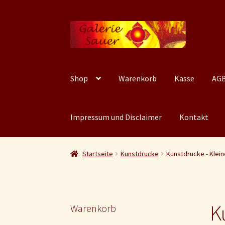
Zur
Zum
Navigation
Inhalt
springen
springen
Shop
Warenkorb
Kasse
AGB
Impressum und Disclaimer
Kontakt
Startseite
Kunstdrucke
Kunstdrucke - Klei
K
Warenkorb