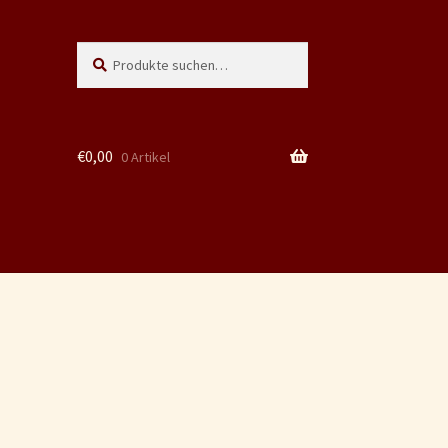
Suche
Suchen
nach:
€
0,00
0 Artikel