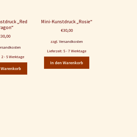
stdruck „Red
Mini-Kunstdruck „Rosie“
ragon“
€
30,00
€
30,00
zzgl.
Versandkosten
ersandkosten
Lieferzeit: 5 - 7 Werktage
t: 2 - 5 Werktage
In den Warenkorb
n Warenkorb