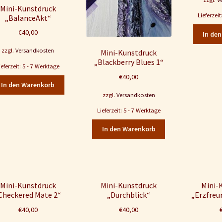
Mini-Kunstdruck
Lieferzei
„BalanceAkt“
€
40,00
In de
zzgl.
Versandkosten
Mini-Kunstdruck
„Blackberry Blues 1“
ieferzeit: 5 - 7 Werktage
€
40,00
In den Warenkorb
zzgl.
Versandkosten
Lieferzeit: 5 - 7 Werktage
In den Warenkorb
Mini-Kunstdruck
Mini-Kunstdruck
Mini-
Checkered Mate 2“
„Durchblick“
„Erzfreun
€
40,00
€
40,00