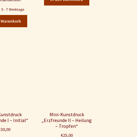
t: 5 - 7 Werktage
n Warenkorb
Kunstdruck
Mini-Kunstdruck
de I – Initial“
„Erzfreunde II – Heilung
– Tropfen“
€
30,00
€
25,00