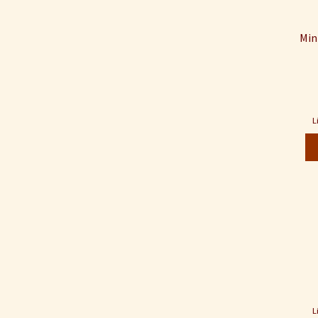
Min
L
L