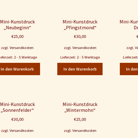
Mini-Kunstdruck
Mini-Kunstdruck
Mini-Kun
„Neubeginn“
„Pfingstmond“
D
€
25,00
€
30,00
zzgl.
Versandkosten
zzgl.
Versandkosten
zzgl.
V
ieferzeit: 2 - 5 Werktage
Lieferzeit: 2 - 5 Werktage
Lieferzei
In den Warenkorb
In den Warenkorb
In de
Mini-Kunstdruck
Mini-Kunstdruck
„Sonnenfelder“
„Wintermohn“
€
30,00
€
25,00
zzgl.
Versandkosten
zzgl.
Versandkosten