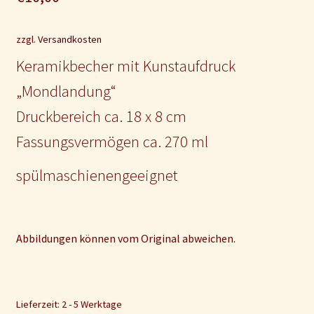
Impressum und Disclaimer
zzgl.
Versandkosten
Kontakt
Keramikbecher mit Kunstaufdruck
Mein Konto
„Mondlandung“
Druckbereich ca. 18 x 8 cm
Fassungsvermögen ca. 270 ml
spülmaschienengeeignet
Abbildungen können vom Original abweichen.
Lieferzeit: 2 - 5 Werktage