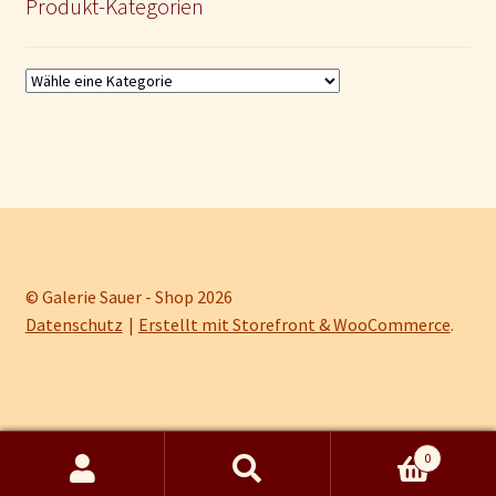
Produkt-Kategorien
© Galerie Sauer - Shop 2026
Datenschutz
Erstellt mit Storefront & WooCommerce
.
0
Kein Mehrwertsteuerausweis, da Kleinunternehmer nach §19 (1) UStG.
Suche
Suchen