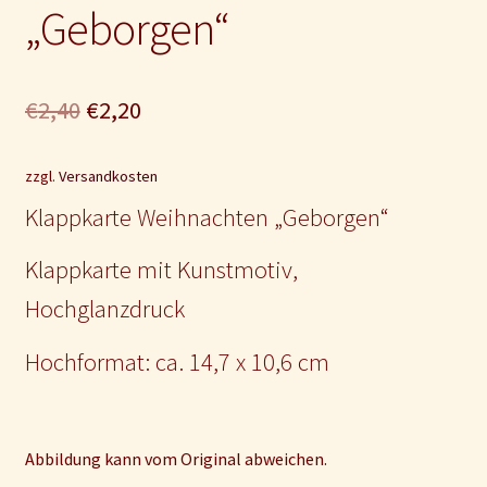
„Geborgen“
Ursprünglicher
Aktueller
€
2,40
€
2,20
Preis
Preis
zzgl.
Versandkosten
war:
ist:
Klappkarte Weihnachten „Geborgen“
€2,40
€2,20.
Klappkarte mit Kunstmotiv,
Hochglanzdruck
Hochformat: ca. 14,7 x 10,6 cm
Abbildung kann vom Original abweichen.