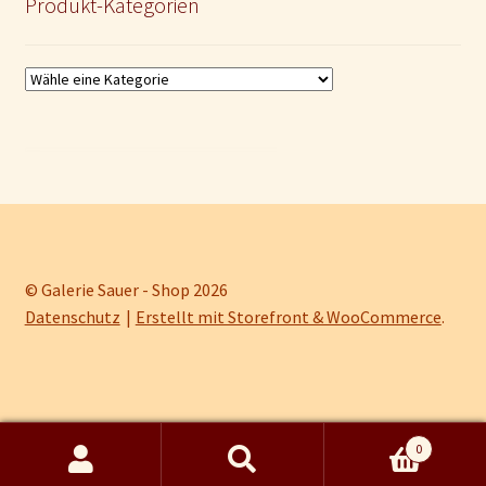
Produkt-Kategorien
© Galerie Sauer - Shop 2026
Datenschutz
Erstellt mit Storefront & WooCommerce
.
0
Kein Mehrwertsteuerausweis, da Kleinunternehmer nach §19 (1) UStG.
Suche
Suchen