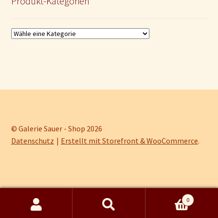
Produkt-Kategorien
© Galerie Sauer - Shop 2026
Datenschutz
Erstellt mit Storefront & WooCommerce
.
0
Kein Mehrwertsteuerausweis, da Kleinunternehmer nach §19 (1) UStG.
Suche
Suchen