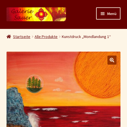
Zur
Zum
Menü
Navigation
Inhalt
springen
springen
Unterm
Shop
auskla
Startseite
Alle Produkte
Kunstdruck „Mondlandung 1“
Warenkorb
Kasse
🔍
AGB/Widerruf
Versand
Zahlungsarten
Datenschutz