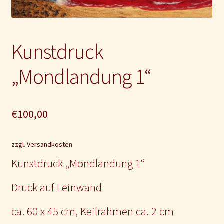
Impressum und Disclaimer
Kontakt
Kunstdruck
Mein Konto
„Mondlandung 1“
€
100,00
zzgl.
Versandkosten
Kunstdruck „Mondlandung 1“
Druck auf Leinwand
ca. 60 x 45 cm, Keilrahmen ca. 2 cm