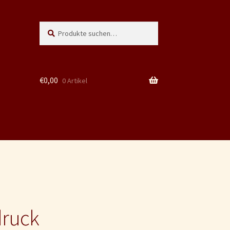
Suche
Suchen
nach:
€
0,00
0 Artikel
druck