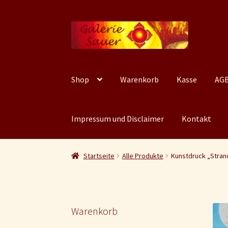
Zur
Zum
Navigation
Inhalt
springen
springen
Shop
Warenkorb
Kasse
AGB
Impressum und Disclaimer
Kontakt
Startseite
Alle Produkte
Kunstdruck „Stran
Warenkorb