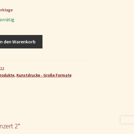
Werktage
orrätig
In den Warenkorb
22
Produkte
,
Kunstdrucke - Große Formate
nzert 2“