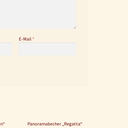
E-Mail
*
nn“
Panoramabecher „Regatta“