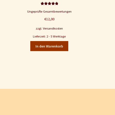
Bewertet mit
Ungeprüfte Gesamtbewertungen
5.00
von 5
€
12,00
zzgl.
Versandkosten
Lieferzeit: 2 - 5 Werktage
In den Warenkorb