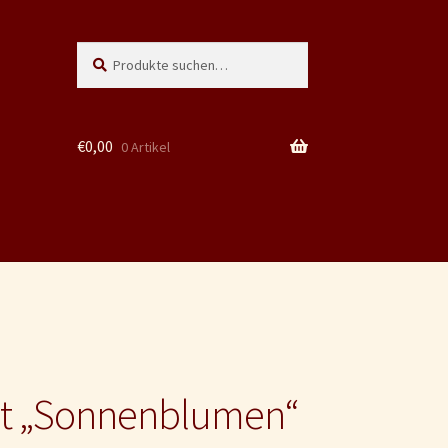
Suche
Suchen
nach:
€
0,00
0 Artikel
t „Sonnenblumen“