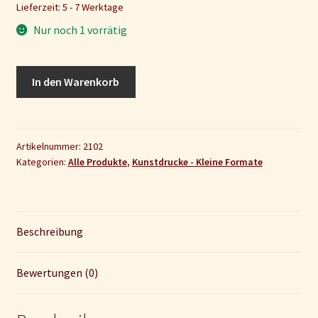
Lieferzeit: 5 - 7 Werktage
Nur noch 1 vorrätig
Mini-
In den Warenkorb
Kunstdruck
„Am
Meer
-
Artikelnummer:
2102
Kategorien:
Alle Produkte
,
Kunstdrucke - Kleine Formate
Fisch"
Menge
Beschreibung
Bewertungen (0)