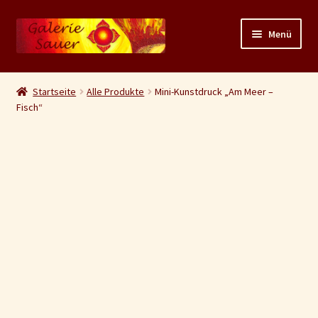
Zur
Zum
Menü
Navigation
Inhalt
springen
springen
Unterm
Shop
auskla
Startseite
Alle Produkte
Mini-Kunstdruck „Am Meer –
Fisch“
Warenkorb
Kasse
AGB/Widerruf
Versand
Zahlungsarten
Datenschutz