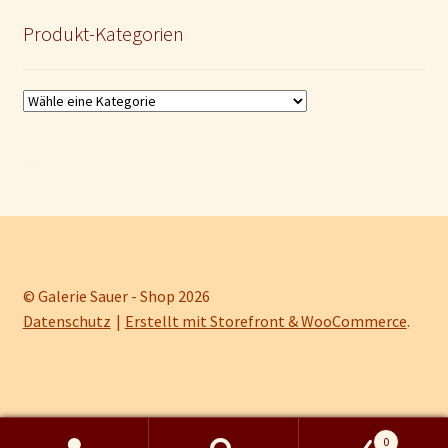
Produkt-Kategorien
© Galerie Sauer - Shop 2026
Datenschutz
Erstellt mit Storefront & WooCommerce
.
0
Kein Mehrwertsteuerausweis, da Kleinunternehmer nach §19 (1) UStG.