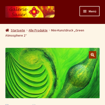
Zur
Zum
Menü
Navigation
Inhalt
springen
springen
Unterm
Shop
auskla
Startseite
Alle Produkte
Mini-Kunstdruck „Green
Atmosphere 2“
Warenkorb
Kasse
AGB/Widerruf
🔍
Versand
Zahlungsarten
Datenschutz