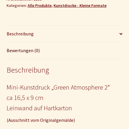
Kategorien:
Alle Produkte
,
Kunstdrucke - Kleine Formate
Menge
Beschreibung
Bewertungen (0)
Beschreibung
Mini-Kunstdruck „Green Atmosphere 2“
ca 16,5 x 9 cm
Leinwand auf Hartkarton
(Ausschnitt vom Originalgemälde)