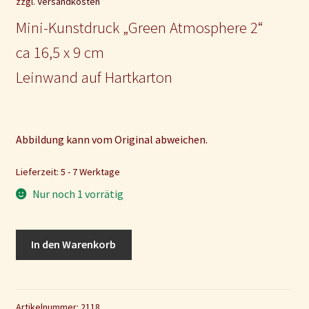
zzgl.
Versandkosten
Mini-Kunstdruck „Green Atmosphere 2“
ca 16,5 x 9 cm
Leinwand auf Hartkarton
Abbildung kann vom Original abweichen.
Lieferzeit: 5 - 7 Werktage
Nur noch 1 vorrätig
Mini-
In den Warenkorb
Kunstdruck
"Green
Atmosphere
2"
Artikelnummer:
2118