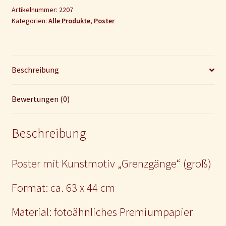
(groß)
Artikelnummer:
2207
Kategorien:
Alle Produkte
,
Poster
Menge
Beschreibung
Bewertungen (0)
Beschreibung
Poster mit Kunstmotiv „Grenzgänge“ (groß)
Format: ca. 63 x 44 cm
Material: fotoähnliches Premiumpapier