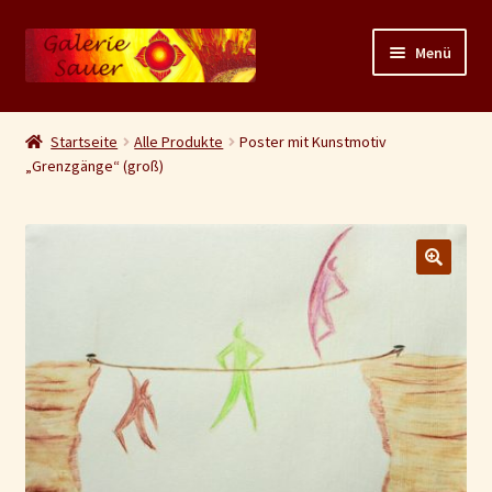
Zur
Zum
Menü
Navigation
Inhalt
springen
springen
Unterm
Shop
auskla
Startseite
Alle Produkte
Poster mit Kunstmotiv
„Grenzgänge“ (groß)
Warenkorb
Kasse
AGB/Widerruf
🔍
Versand
Zahlungsarten
Datenschutz